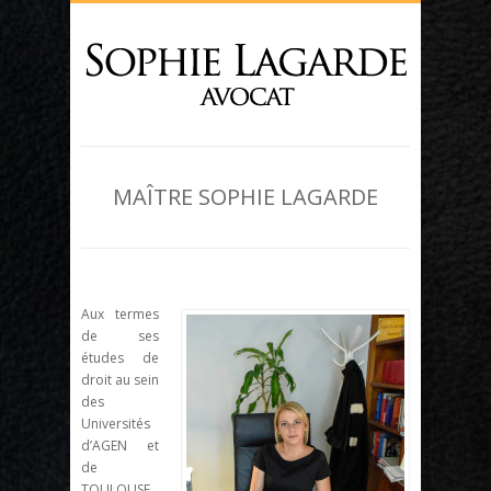
MAÎTRE SOPHIE LAGARDE
Aux termes
de ses
études de
droit au sein
des
Universités
d’AGEN et
de
TOULOUSE,