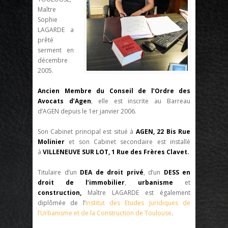
Maître
Sophie
LAGARDE a
prêté
serment en
décembre
2005.
Ancien Membre du Conseil de l’Ordre des
Avocats d’Agen
, elle est inscrite au Barreau
d’AGEN depuis le 1er janvier 2006.
Son Cabinet principal est situé à
AGEN, 22 Bis Rue
Molinier
et son Cabinet secondaire est installé
à
VILLENEUVE SUR LOT, 1 Rue des Frères Clavet.
Titulaire d’un
DEA de droit privé
, d’un
DESS en
droit de l’immobilier
,
urbanisme
et
construction,
Maître LAGARDE est également
diplômée de l’
Institut des Etudes Juridiques de
l’Urbanisme et de la Construction de Toulouse
.