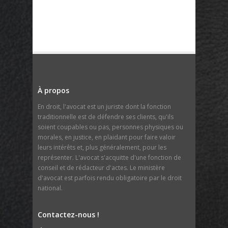
À propos
En droit, l'avocat est un juriste dont la fonction
traditionnelle est de défendre ses clients, qu'ils
soient coupables ou pas, personnes physiques ou
morales, en justice, en plaidant pour faire valoir
leurs intérêts et, plus généralement, pour les
représenter. L'avocat s'acquitte d'une fonction de
conseil et de rédacteur d'actes. Le ministère
d'avocat est parfois rendu obligatoire par le droit
national.
Contactez-nous !